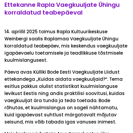
Ettekanne Rapla Vaegkuuljate Ühingu
korraldatud teabepäeval
14. aprillil 2025 toimus Rapla Kultuurikeskuse
Weinbergi saalis Raplamaa Vaegkuuljate Ühingu
korraldatud teabepäev, mis keskendus vaegkuuljate
igapäevaelu toetamisele ja teadlikkuse tõstmisele
kuulmislangusest.
Päeva avas Külliki Bode Eesti Vaegkuuljate Liidust
ettekandega „Kuidas aidata vaegkuuljaid?“. Tema
esitlus pakkus olulist statistikat kuulmislanguse
levikust Eestis ning andis praktilisi soovitusi, kuidas
vaegkuuljat ära tunda ja teda toetada. Bode
rõhutas, et kuulmislangus on sageli nähtamatu,
kuid igapäevast suhtlust märgatavalt mõjutav
seisund, mis võib tabada igas vanuses inimest.