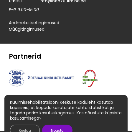
info@heakuulmine.ee
E-POST
E–R 9.00–15.00
Andmekaitsetingimused
Müügitingimused
Partnerid
Kuulmisrehabilitatsiooni Keskuse koduleht kasutab
küpsiseid, et koguda kasutajate kohta statistikat ja
tagada parim kasutuskogemus. Kas nõustute küpsiste
kasutamisega?
Keeldu
Nõustu