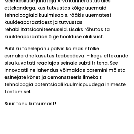
Meie keskuse juhataja Arvo Kannel astus üles
ettekandega, kus tutvustas kõige uuemaid
tehnoloogiaid kuulmisabis, rääkis uuematest
kuuldeaparaatidest ja tutvustas
rehabilitatsiooniteenuseid. Lisaks rõhutas ta
kuuldeaparaatide õige hoolduse olulisust.
Publiku tähelepanu pälvis ka masintõlke
esmakordne kasutus teabepäeval – kogu ettekande
sisu kuvatati reaalajas seinale subtiitritena. See
innovaatiline lahendus võimaldas paremini mõista
esinejate kõnet ja demonstreeris ilmekalt
tehnoloogia potentsiaali kuulmispuudega inimeste
toetamisel.
Suur tänu kutsumast!