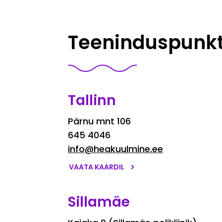
Teeninduspunkti
Tallinn
Pärnu mnt 106
645 4046
info@heakuulmine.ee
VAATA KAARDIL
Sillamäe