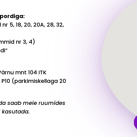
pordiga:
r 5, 18, 20, 20A, 28, 32,
mmid nr 3, 4)
di“
Pärnu mnt 104 ITK
P10 (parkimiskellaga 20
ida saab meie ruumides
l kasutada.