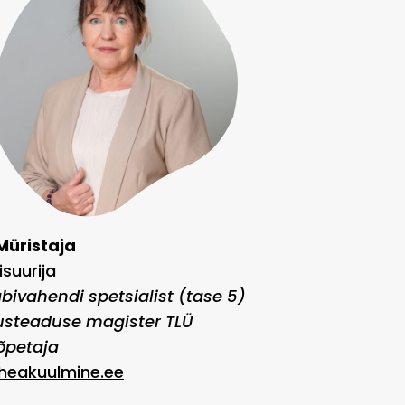
Müristaja
suurija
bivahendi spetsialist (tase 5)
usteaduse magister TLÜ
õpetaja
@heakuulmine.ee