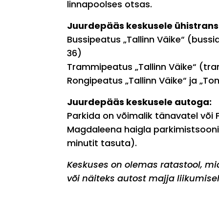
linnapoolses otsas.
Juurdepääs keskusele ühistrans
Bussipeatus „Tallinn Väike“ (bussid n
36)
Trammipeatus „Tallinn Väike“ (tra
Rongipeatus „Tallinn Väike“ ja „Ton
Juurdepääs keskusele autoga:
Parkida on võimalik tänavatel või 
Magdaleena haigla parkimistsooni 
minutit tasuta).
Keskuses on olemas ratastool, m
või näiteks autost majja liikumise