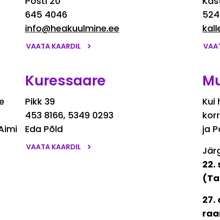
Posti 20
Kas
645 4046
524
info@heakuulmine.ee
kal
VAATA KAARDIL
VAA
Kuressaare
M
e
Pikk 39
Kui 
453 8166, 5349 0293
kor
Aimi
Eda Põld
ja P
VAATA KAARDIL
Jär
22.
(Ta
27.
raa