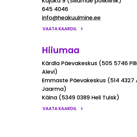
Kajaka 9 (Sillamäe polikliinik)
645 4046
info@heakuulmine.ee
VAATA KAARDIL
Hiiumaa
Kärdla Päevakeskus (505 5746 Pill
Alevi)
Emmaste Päevakeskus (514 4327 
Jaarma)
Käina (5349 0389 Heli Tuisk)
VAATA KAARDIL