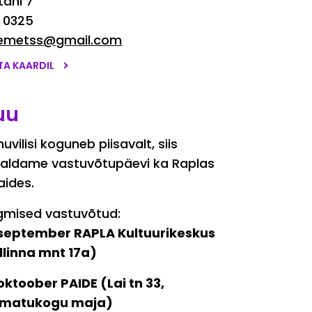
tani 7
 0325
lemetss@gmail.com
TA KAARDIL
uu
huvilisi koguneb piisavalt, siis
raldame vastuvõtupäevi ka Raplas
aides.
gmised vastuvõtud:
 september RAPLA Kultuurikeskus
llinna mnt 17a)
 oktoober PAIDE (Lai tn 33,
matukogu maja)