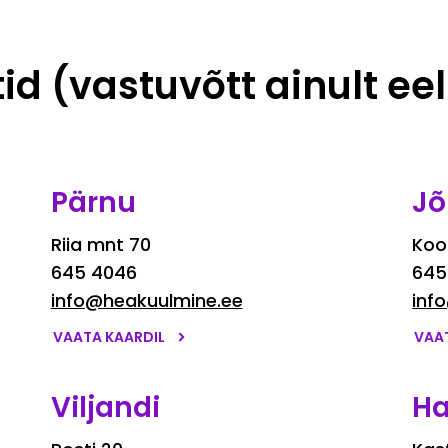
d (vastuvõtt ainult eel
Pärnu
Jõ
Riia mnt 70
Kool
645 4046
645
info@heakuulmine.ee
inf
VAATA KAARDIL
VAA
Viljandi
Ha