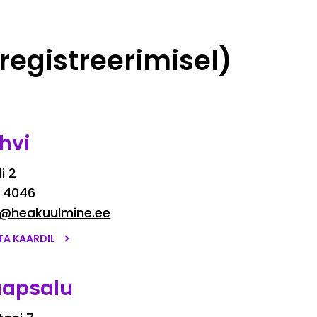
registreerimisel)
hvi
i 2
 4046
o@heakuulmine.ee
TA KAARDIL
apsalu