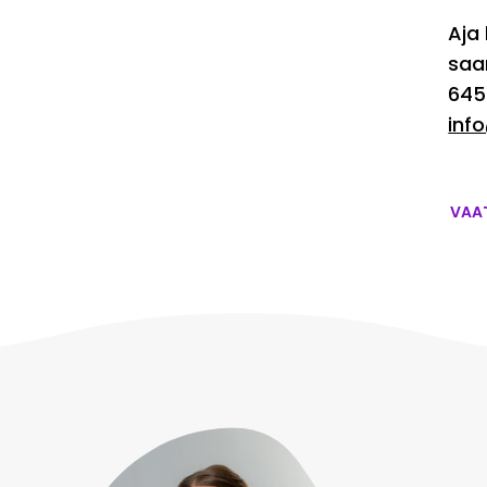
Aja 
saa
645
inf
VAA