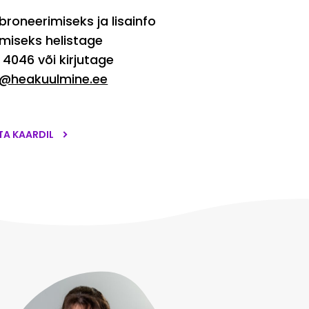
broneerimiseks ja lisainfo
miseks helistage
 4046 või kirjutage
o@heakuulmine.ee
TA KAARDIL