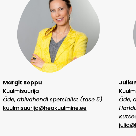
Margit Seppu
Julia 
Kuulmisuurija
Kuulmi
Õde, abivahendi spetsialist (tase 5)
Õde, a
kuulmisuurija@heakuulmine.ee
Harid
Kutse
julia