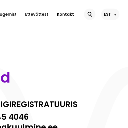
Lugemist
Ettevõttest
Kontakt
EST
id
IGIREGISTRATUURIS
45 4046
eakuulmine.ee