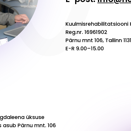
Kuulmisrehabilitatsiooni
Reg.nr. 16961902
Pärnu mnt 106, Tallinn 113
E-R 9.00–15.00
agdaleena üksuse
s asub Pärnu mnt. 106