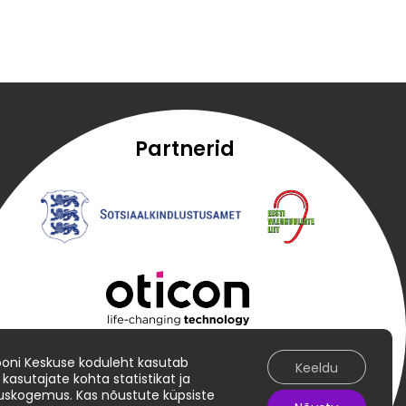
Partnerid
iooni Keskuse koduleht kasutab
Keeldu
 kasutajate kohta statistikat ja
uskogemus. Kas nõustute küpsiste