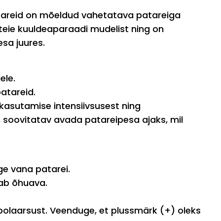
atareid on mõeldud vahetatava patareiga
 teie kuuldeaparaadi mudelist ning on
sa juures.
ele.
atareid.
kasutamise intensiivsusest ning
 soovitatav avada patareipesa ajaks, mil
e vana patarei.
tab õhuava.
 polaarsust. Veenduge, et plussmärk (+) oleks