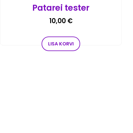
Patarei tester
10,00
€
LISA KORVI