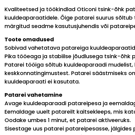
Kvaliteetsed ja töökindlad Oticoni tsink-õhk p
kuuldeaparaatidele. Õige patarei suurus sõltub
märgitud seadme kasutusjuhendis või patareipe
Toote omadused
Sobivad vahetatava patareiga kuuldeaparaatid
Pika tööeaga ja stabiilse jõudlusega tsink-õhk p
Patarei tööiga sõltub kuuldeaparaadi mudelist, 
keskkonnatingimustest. Patarei säästmiseks on
kuuldeaparaati ei kasutata.
Patarei vahetamine
Avage kuuldeaparaadi patareipesa ja eemaldag
Eemaldage uuelt patareilt kaitsekleeps, mis ka
Oodake umbes 1 minut, et patarei aktiveeruks.
Sisestage uus patarei patareipesasse, jälgides