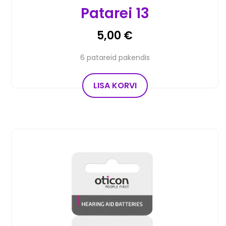
Patarei 13
5,00
€
6 patareid pakendis
LISA KORVI