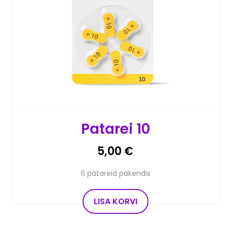
Patarei 10
5,00
€
6 patareid pakendis
LISA KORVI