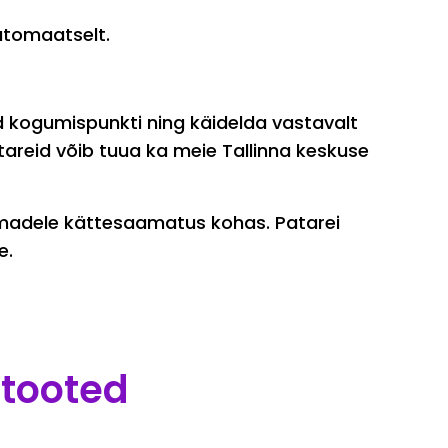
utomaatselt.
d kogumispunkti ning käidelda vastavalt
tareid võib tuua ka meie Tallinna keskuse
omadele kättesaamatus kohas. Patarei
e.
 tooted