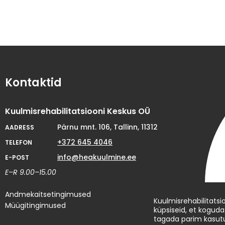
Kontaktid
Kuulmisrehabilitatsiooni Keskus OÜ
Pärnu mnt. 106, Tallinn, 11312
AADRESS
+372 645 4046
TELEFON
info@heakuulmine.ee
E-POST
E–R 9.00–15.00
Andmekaitsetingimused
Kuulmisrehabilitats
Müügitingimused
küpsiseid, et koguda
tagada parim kasut