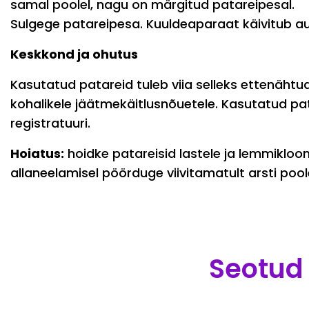
samal poolel, nagu on märgitud patareipesal.
Sulgege patareipesa. Kuuldeaparaat käivitub a
Keskkond ja ohutus
Kasutatud patareid tuleb viia selleks ettenähtu
kohalikele jäätmekäitlusnõuetele. Kasutatud pa
registratuuri.
Hoiatus:
hoidke patareisid lastele ja lemmiklo
allaneelamisel pöörduge viivitamatult arsti pool
Seotud