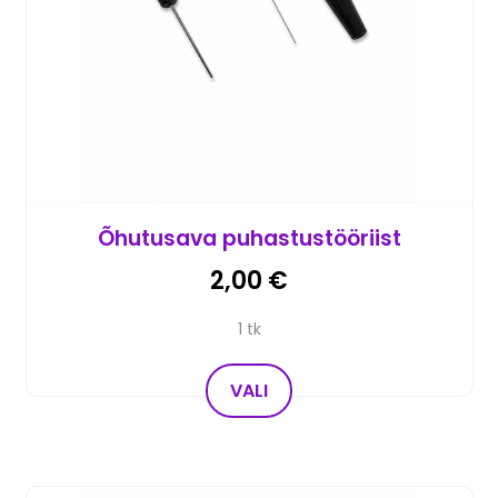
Õhutusava puhastustööriist
2,00
€
1 tk
VALI