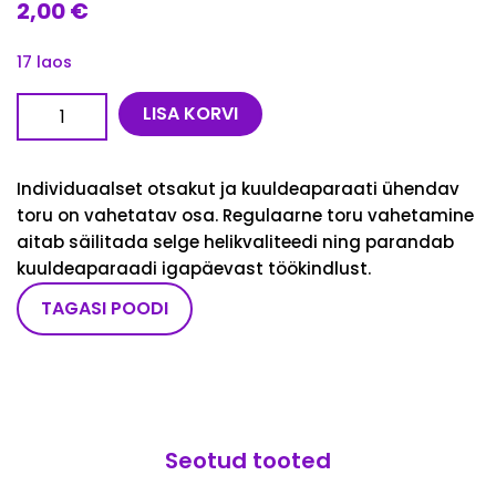
2,00
€
17 laos
Toru (3 cm) kogus
LISA KORVI
Individuaalset otsakut ja kuuldeaparaati ühendav
toru on vahetatav osa. Regulaarne toru vahetamine
aitab säilitada selge helikvaliteedi ning parandab
kuuldeaparaadi igapäevast töökindlust.
TAGASI POODI
Seotud tooted