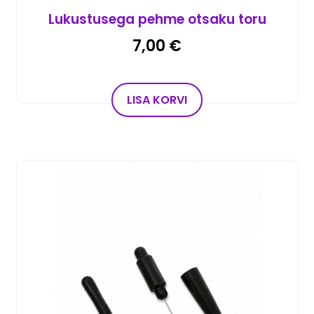
Lukustusega pehme otsaku toru
7,00
€
LISA KORVI
Sellel tootel on mitu varianti