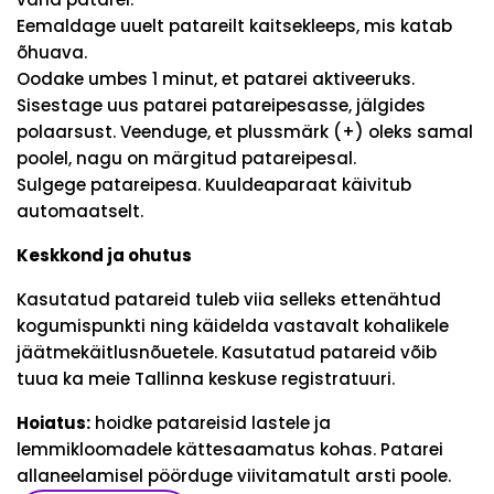
Eemaldage uuelt patareilt kaitsekleeps, mis katab
õhuava.
Oodake umbes 1 minut, et patarei aktiveeruks.
Sisestage uus patarei patareipesasse, jälgides
polaarsust. Veenduge, et plussmärk (+) oleks samal
poolel, nagu on märgitud patareipesal.
Sulgege patareipesa. Kuuldeaparaat käivitub
automaatselt.
Keskkond ja ohutus
Kasutatud patareid tuleb viia selleks ettenähtud
kogumispunkti ning käidelda vastavalt kohalikele
jäätmekäitlusnõuetele. Kasutatud patareid võib
tuua ka meie Tallinna keskuse registratuuri.
Hoiatus:
hoidke patareisid lastele ja
lemmikloomadele kättesaamatus kohas. Patarei
allaneelamisel pöörduge viivitamatult arsti poole.