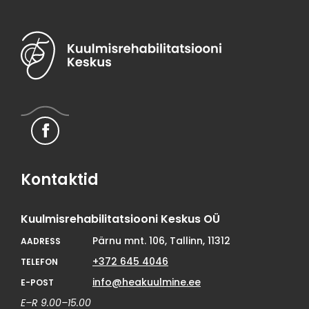
Kontaktid
Kuulmisrehabilitatsiooni Keskus OÜ
Pärnu mnt. 106, Tallinn, 11312
AADRESS
+372 645 4046
TELEFON
info@heakuulmine.ee
E-POST
E–R 9.00–15.00