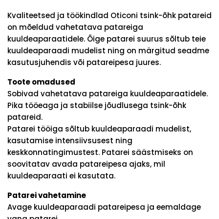
Kvaliteetsed ja töökindlad Oticoni tsink-õhk patareid
on mõeldud vahetatava patareiga
kuuldeaparaatidele. Õige patarei suurus sõltub teie
kuuldeaparaadi mudelist ning on märgitud seadme
kasutusjuhendis või patareipesa juures.
Toote omadused
Sobivad vahetatava patareiga kuuldeaparaatidele.
Pika tööeaga ja stabiilse jõudlusega tsink-õhk
patareid.
Patarei tööiga sõltub kuuldeaparaadi mudelist,
kasutamise intensiivsusest ning
keskkonnatingimustest. Patarei säästmiseks on
soovitatav avada patareipesa ajaks, mil
kuuldeaparaati ei kasutata.
Patarei vahetamine
Avage kuuldeaparaadi patareipesa ja eemaldage
vana patarei.